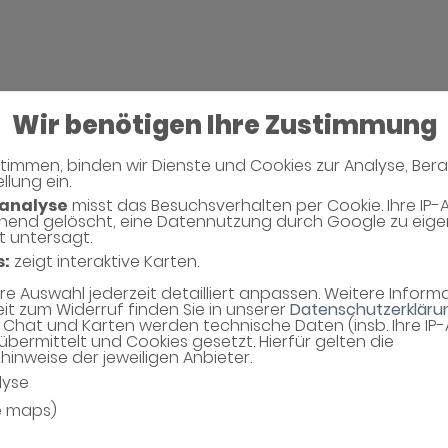
Wir benötigen Ihre Zustimmung
timmen, binden wir Dienste und Cookies zur Analyse, Ber
llung ein.
analyse
misst das Besuchsverhalten per Cookie. Ihre IP-
hend gelöscht, eine Datennutzung durch Google zu eig
t untersagt.
s:
zeigt interaktive Karten.
hre Auswahl jederzeit detailliert anpassen. Weitere Infor
eit zum Widerruf finden Sie in unserer
Datenschutzerkläru
Chat und Karten werden technische Daten (insb. Ihre IP
übermittelt und Cookies gesetzt. Hierfür gelten die
inweise der jeweiligen Anbieter.
lyse
e maps)