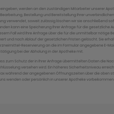
er eingeben, werden an den zuständigen Mitarbeiter unserer Apot
r Bearbeitung, Bestellung und Bereitstellung Ihrer unverbindliche
ung verwendet, soweit zulässig löschen wir sie anschließend sof
ünden kann eine Speicherung Ihrer Anfrage für die gesetzliche 
diesem Fall wird Ihre Anfrage über die für die unmittelbar nötige
ert und nach Ablauf der gesetzlichen Fristen gelöscht. Sie erha
Arzneimittel-Reservierung an die im Formular angegebene E-Mail
tätigung bei der Abholung in der Apotheke mit.
ass zum Schutz der in Ihrer Anfrage übermittelten Daten die Nach
lüsselung versehen wird. Ein höheres Sicherheitsniveau erreiche
r Fax während der angegebenen Öffnungszeiten über die oben s
ns wenden oder persönlich in unserer Apotheke vorbeikommen