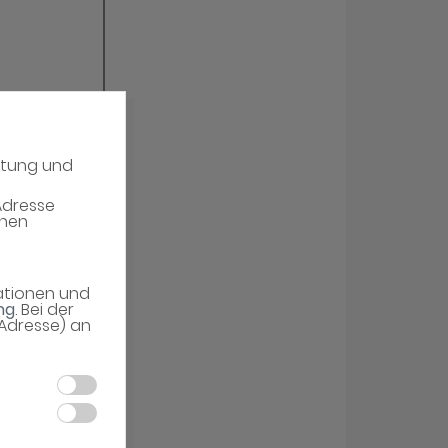
atung und
Adresse
enen
mationen und
ng
. Bei der
-Adresse) an