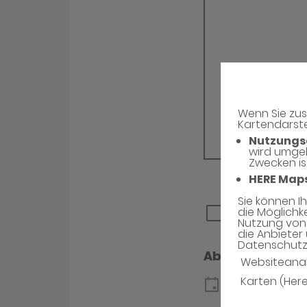
Wenn Sie zus
Kartendarste
Nutzungs
wird umge
Zwecken is
HERE Map
Sie können I
die Möglichk
Nutzung von 
die Anbieter 
Datenschutzh
Websiteana
Karten (Her