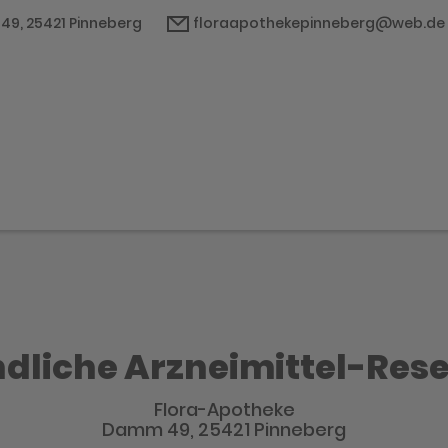
9, 25421 Pinneberg
floraapothekepinneberg@web.de
dliche Arzneimittel-Res
Flora-Apotheke
Damm 49, 25421 Pinneberg